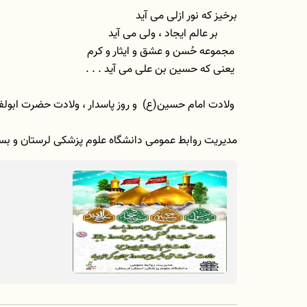
برخیز که نور ازلی می آید
بر عالم ایجاد ، ولی می آید
مجموعه حُسن و عشق و ایثار و کرم
یعنی که حسین بن علی می ‏آید . . .
ولادت امام حسین(ع) و روز پاسدار ، ولادت حضرت ابولفضل (ع) و روز جانباز ، ولادت امام سجاد (ع) و ولادت حضرت علی اکبر(ع) و روز جوان بر پیروان راستین امامت و ولایت مبارک باد.
مدیریت روابط عمومی دانشگاه علوم پزشکی لرستان و بس