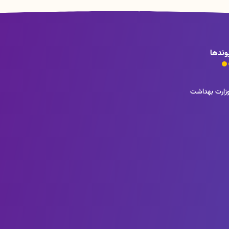
وندها
زارت بهداشت